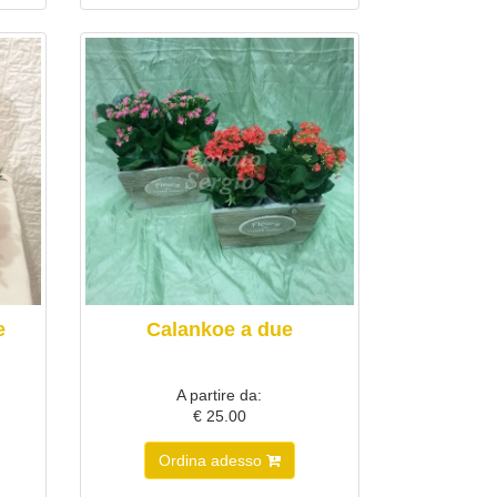
e
Calankoe a due
A partire da:
€ 25.00
Ordina adesso