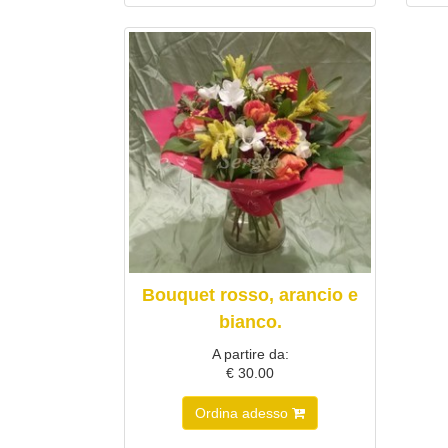
Bouquet rosso, arancio e
bianco.
A partire da:
€ 30.00
Ordina adesso