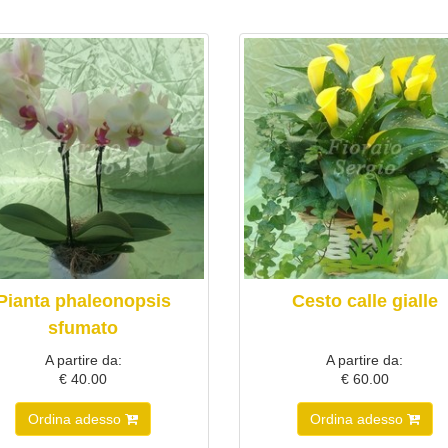
Pianta phaleonopsis
Cesto calle gialle
sfumato
A partire da:
A partire da:
€ 40.00
€ 60.00
Ordina adesso
Ordina adesso