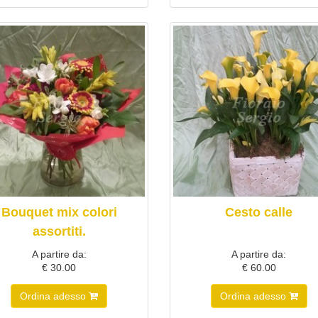
Bouquet mix colori
Cesto calle
assortiti.
A partire da:
A partire da:
€ 30.00
€ 60.00
Ordina adesso
Ordina adesso