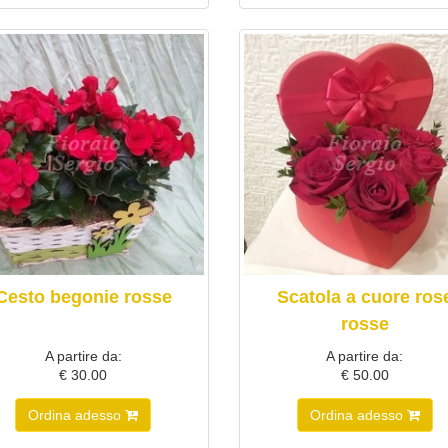
Cesto begonie rosse
Scatola a cuore ros
rosse
A partire da:
A partire da:
€ 30.00
€ 50.00
Ordina adesso
Ordina adesso