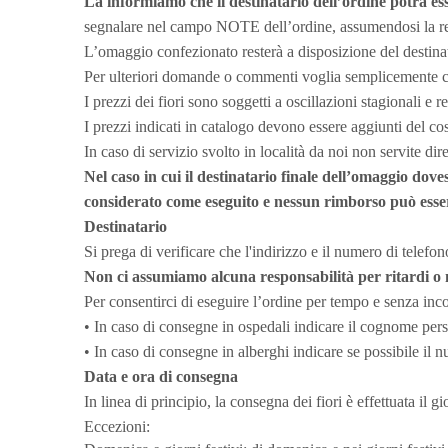
La informiamo che il destinatario dell’ordine potrà es
segnalare nel campo NOTE dell’ordine, assumendosi la resp
L’omaggio confezionato resterà a disposizione del destina
Per ulteriori domande o commenti voglia semplicemente cont
I prezzi dei fiori sono soggetti a oscillazioni stagionali e r
I prezzi indicati in catalogo devono essere aggiunti del co
In caso di servizio svolto in località da noi non servite di
Nel caso in cui il destinatario finale dell’omaggio dove
considerato come eseguito e nessun rimborso può essere
Destinatario
Si prega di verificare che l'indirizzo e il numero di telefon
Non ci assumiamo alcuna responsabilità per ritardi o 
Per consentirci di eseguire l’ordine per tempo e senza inc
• In caso di consegne in ospedali indicare il cognome perso
• In caso di consegne in alberghi indicare se possibile il n
Data e ora di consegna
In linea di principio, la consegna dei fiori è effettuata il g
Eccezioni: