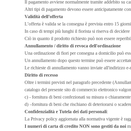
Il pagamento avviene normalmente tramite addebito su cart
Altri tipi di pagamento devono essere anticipatamente conc
Validità dell’offerta
L’offerta è valida se la consegna è prevista entro 15 giorni
In caso di tempi più lunghi il fiorista si riserva di decide
Ciò in quanto il prodotto richiesto può non essere reperibi
Annullamento / diritto di revoca dell'ordinazione
Una ordinazione di fiori per consegna a domicilio può esse
Un annullamento dopo questo termine può essere accettato s
Le richieste di annullamento vanno inviate all'indirizzo e-ma
Diritto di recesso
Oltre i termini previsti nel paragrafo precedente (Annullame
catalogo del presente sito di commercio elettronico valgono
c) - fornitura di beni confezionati su misura o chiaramente
d) –fornitura di beni che rischiano di deteriorarsi o scade
Confidenzialità e Tutela dei dati personali
:
La Privacy policy aggiornata alla normativa vigente è rag
I numeri di carta di credito NON sono gestiti da noi
ma