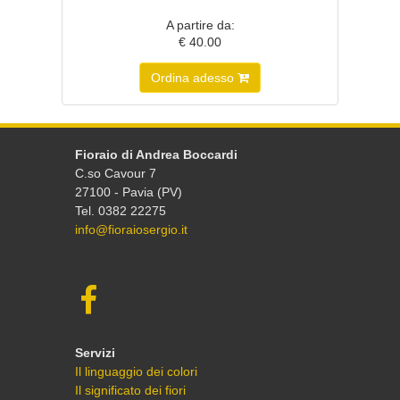
A partire da:
€ 40.00
Ordina adesso
Fioraio di Andrea Boccardi
C.so Cavour 7
27100 - Pavia (PV)
Tel. 0382 22275
info@fioraiosergio.it
Servizi
Il linguaggio dei colori
Il significato dei fiori