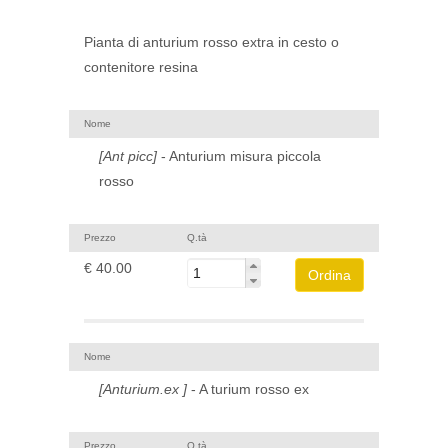
Pianta di anturium rosso extra in cesto o
contenitore resina
Nome
[Ant picc]
- Anturium misura piccola
rosso
Prezzo
Q.tà
€ 40.00
Nome
[Anturium.ex ]
- A turium rosso ex
Prezzo
Q.tà